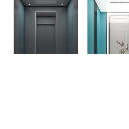
灿若舒锦
水软山温
V-J021
V-J022