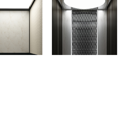
水木明瑟
V-J025