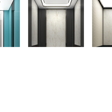
玄影撩拨
月白风清
V-J023
V-J024