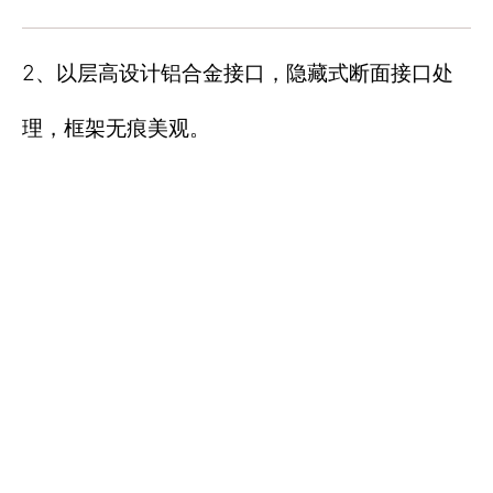
2、以层高设计铝合金接口，隐藏式断面接口处
理，框架无痕美观。
3、搭配同色系铝合金门板，整体无色差，浑然
一体。